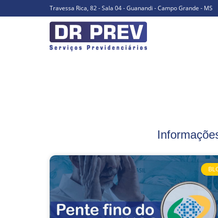
Travessa Rica, 82 - Sala 04 - Guanandi - Campo Grande - MS
Informações
BL